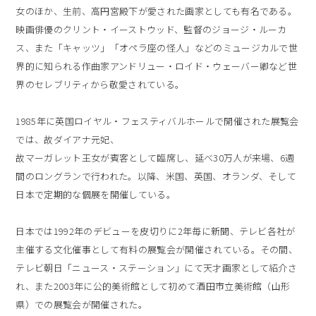
女のほか、生前、高円宮殿下が愛された画家としても有名である。
映画俳優のクリント・イーストウッド、監督のジョージ・ルーカ
ス、また「キャッツ」「オペラ座の怪人」などのミュージカルで世
界的に知られる作曲家アンドリュー・ロイド・ウェーバー卿など世
界のセレブリティから敬愛されている。
1985年に英国ロイヤル・フェスティバルホールで開催された展覧会
では、故ダイアナ元妃、
故マーガレット王女が賓客として臨席し、延べ30万人が来場、6週
間のロングランで行われた。以降、米国、英国、オランダ、そして
日本で定期的な個展を開催している。
日本では1992年のデビューを皮切りに2年毎に新聞、テレビ各社が
主催する文化催事として有料の展覧会が開催されている。その間、
テレビ朝日「ニュース・ステーション」にて天才画家として紹介さ
れ、また2003年に公的美術館として初めて酒田市立美術館（山形
県）での展覧会が開催された。