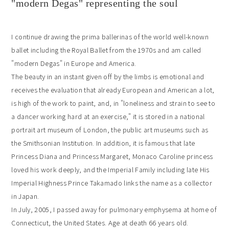
"modern Degas" representing the soul
I continue drawing the prima ballerinas of the world well-known
ballet including the Royal Ballet from the 1970s and am called
"modern Degas" in Europe and America.
The beauty in an instant given off by the limbs is emotional and
receives the evaluation that already European and American a lot,
is high of the work to paint, and, in "loneliness and strain to see to
a dancer working hard at an exercise," it is stored in a national
portrait art museum of London, the public art museums such as
the Smithsonian Institution. In addition, it is famous that late
Princess Diana and Princess Margaret, Monaco Caroline princess
loved his work deeply, and the Imperial Family including late His
Imperial Highness Prince Takamado links the name as a collector
in Japan.
In July, 2005, I passed away for pulmonary emphysema at home of
Connecticut, the United States. Age at death 66 years old.