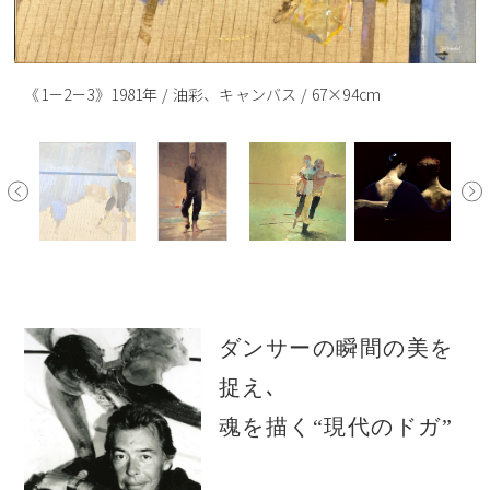
《1－2－3》1981年 / 油彩、キャンバス / 67×94cm
ダンサーの瞬間の美を
捉え､
魂を描く“現代のドガ”