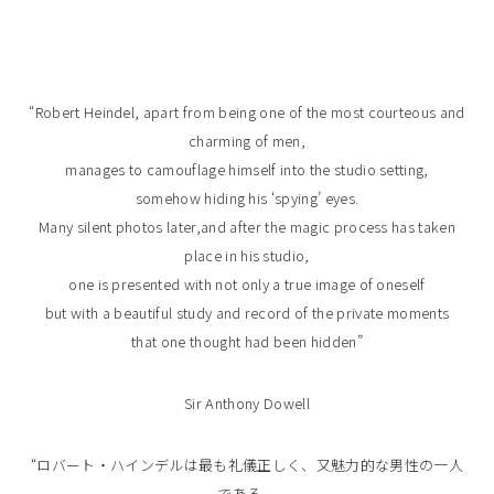
“Robert Heindel, apart from being one of the most courteous and
charming of men,
manages to camouflage himself into the studio setting,
somehow hiding his ‘spying’ eyes.
Many silent photos later,and after the magic process has taken
place in his studio,
one is presented with not only a true image of oneself
but with a beautiful study and record of the private moments
that one thought had been hidden”
Sir Anthony Dowell
“ロバート・ハインデルは最も礼儀正しく、又魅力的な男性の一人
である。