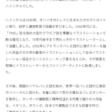
ハインデルでした。
ハインデルは1938年、オハイオ州トレドに生まれたのちデトロイト
に移り、独学と通信教育で絵画を学びました。1960年代には、
「TIME」誌を始め大型のグラビア誌を華麗なイラストレーションで
飾る寵児となり、70年代後半まで売れっ子のイラストレーターとし
て活躍しました。1982年にアトランタバレエ団の公演ポスターを描
いた作品がその年の最高のイラストレーションとして全米イラスト
レーション協会からハミルトン・キング賞を与えられ、その受賞を
契機にイラストレーターからファインアーティストに転身しまし
た。
その後、英国ロイヤルバレエ団を始め、世界一流バレエ団の公演前
のリハーサルに招かれ、本番に向けて努力を重ねるバレエダンサー
を取材し、ダンサーの躍動感と精神性溢れる作風で描かれた作品
は、イギリス、オランダ、日本での展覧会で大きな反響を呼び、
「現代のドガ」と評されました。