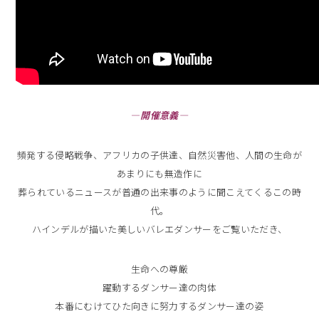
―
開催意義―
頻発する侵略戦争、アフリカの子供達、自然災害他、人間の生命が
あまりにも無造作に
葬られているニュースが普通の出来事のように聞こえてくるこの時
代。
ハインデルが描いた美しいバレエダンサーをご覧いただき、
生命への尊厳
躍動するダンサー達の肉体
本番にむけてひた向きに努力するダンサー達の姿