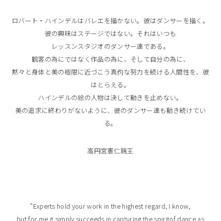
ロバート・ハインデルはバレエを描かない。彼はダンサーを描く。
彼の興味はステージではない。それはいつも
レッスンスタジオのダンサー達である。
観客の為にではなく作品の為に、そして自分の為に、
黙々と身体と美の極限に近づこう真伨な努力を続ける人間性を、彼
はとらえる。
ハインデルの絵の人物は決して動きを止めない。
美の追求に終わりがないように、彼のダンサー達も動き続けてい
る。
高円宮憲仁親王
“Experts hold your work in the highest regard, I know,
but for me it simply succeeds in capturing the spiritof dance as