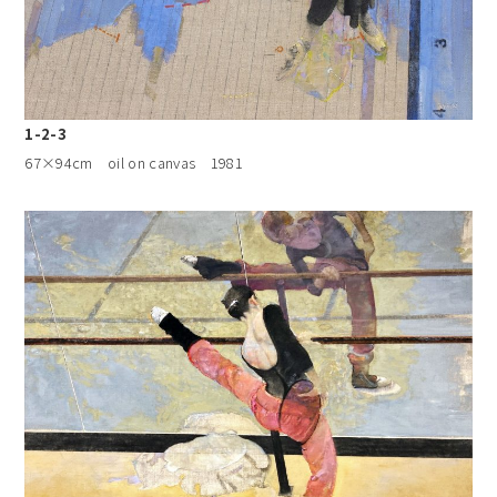
1-2-3
67×94cm oil on canvas 1981