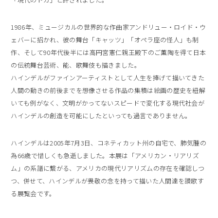
1986年、ミュージカルの世界的な作曲家アンドリュー・ロイド・ウ
ェバーに招かれ、彼の舞台「キャッツ」「オペラ座の怪人」も制
作、そして90年代後半には高円宮憲仁親王殿下のご薫陶を得て日本
の伝統舞台芸術、能、歌舞伎も描きました。
ハインデルがファインアーティストとして人生を捧げて描いてきた
人間の動きの前後までを想像させる作品の集積は絵画の歴史を紐解
いても例がなく、文明がかってないスピードで変化する現代社会が
ハインデルの創造を可能にしたといっても過言でありません。
ハインデルは2005年7月3日、コネティカット州の自宅で、肺気腫の
為66歳で惜しくも急逝しました。本展は「アメリカン・リアリズ
ム」の系譜に繋がる、アメリカの現代リアリズムの存在を確認しつ
つ、併せて、ハインデルが畏敬の念を持って描いた人間達を讃歌す
る展覧会です。