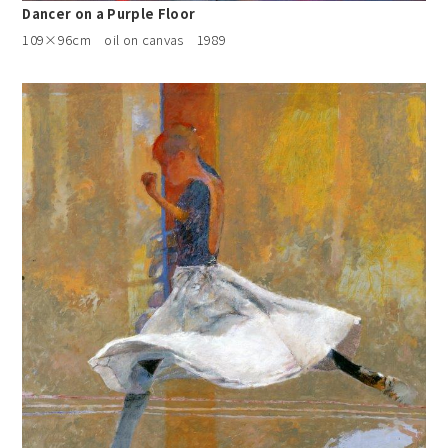
Dancer on a Purple Floor
109×96cm oil on canvas 1989