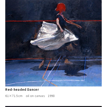
Red-headed Dancer
61×71.5cm oil on canvas 1998