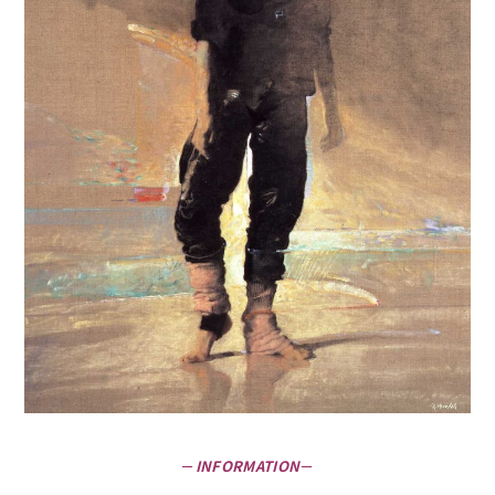
－
INFORMATION
－