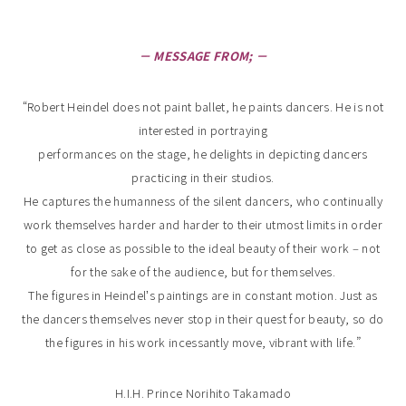
－ MESSAGE FROM; －
“Robert Heindel does not paint ballet, he paints dancers. He is not
interested in portraying
performances on the stage, he delights in depicting dancers
practicing in their studios.
He captures the humanness of the silent dancers, who continually
work themselves harder and harder to their utmost limits in order
to get as close as possible to the ideal beauty of their work ‒ not
for the sake of the audience, but for themselves.
The figures in Heindelʼs paintings are in constant motion. Just as
the dancers themselves never stop in their quest for beauty, so do
the figures in his work incessantly move, vibrant with life.”
H.I.H. Prince Norihito Takamado