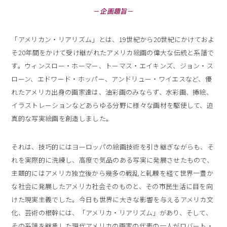
－
企画趣旨
－
「アメリカン・リアリズム」とは、19世紀から20世紀にかけておよ
そ20年間をかけて受け継がれたアメリカ絵画の偉大な伝統と系譜で
す。ウィンスロー・ホーマー、トーマス・エイキンズ、ジョン・ス
ローン、エドワード・ホッパー、アンドリュー・ワイエスなど、優
れたアメリカ出身の画家達は、油彩画のみならず、水彩画、挿絵、
イラストレーションなどあらゆる分野に様々な画材を駆使して、迫
真的な写実絵画を創造しました。
それは、技巧的にはヨーロッパの絵画技術を引き継ぎながらも、そ
れを実際的に洗練し、高度で気品のある写実に発展させたもので、
主題的にはアメリカ独立後から幾多の戦乱と軋轢を経て世界一豊か
な社会に発展したアメリカ社会そのものと、その市民生活に目を向
けた現実主義でした。今日も世界に大きな影響を与えるアメリカ文
化、芸術の根幹には、「アメリカ・リアリズム」があり、そして、
その系譜を継承した現代アメリカの画家の代表の一人がロバート・