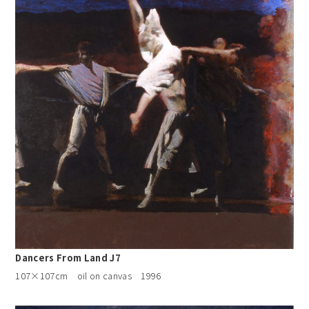
Dancers From Land J7
107×107cm oil on canvas 1996