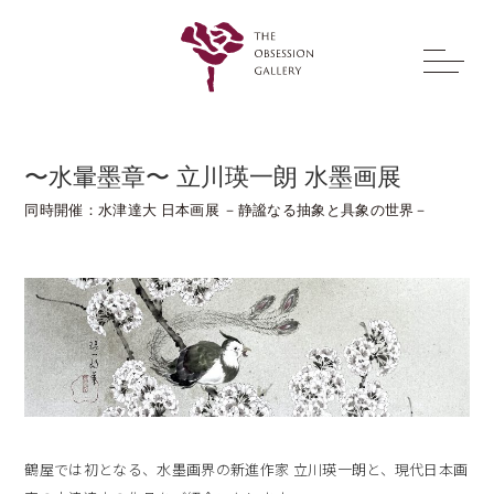
〜水暈墨章〜 立川瑛一朗 水墨画展
同時開催：水津達大 日本画展 －静謐なる抽象と具象の世界－
鶴屋では初となる、水墨画界の新進作家 立川瑛一朗と、現代日本画