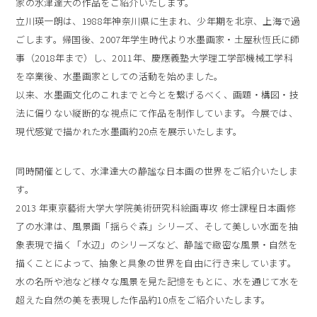
家の水津達大の作品をご紹介いたします。
立川瑛一朗は、1988年神奈川県に生まれ、少年期を北京、上海で過
ごします。帰国後、2007年学生時代より水墨画家・土屋秋恆氏に師
事（2018年まで）し、2011年、慶應義塾大学理工学部機械工学科
を卒業後、水墨画家としての活動を始めました。
以来、水墨画文化のこれまでと今とを繋げるべく、画題・構図・技
法に偏りない縦断的な視点にて作品を制作しています。今展では、
現代感覚で描かれた水墨画約20点を展示いたします。
同時開催として、水津達大の静謐な日本画の世界をご紹介いたしま
す。
2013 年東京藝術大学大学院美術研究科絵画専攻 修士課程日本画修
了の水津は、風景画「揺らぐ森」シリーズ、そして美しい水面を抽
象表現で描く「水辺」のシリーズなど、静謐で緻密な風景・自然を
描くことによって、抽象と具象の世界を自由に行き来しています。
水の名所や池など様々な風景を見た記憶をもとに、水を通じて水を
超えた自然の美を表現した作品約10点をご紹介いたします。